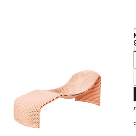
Г
Ц
Д
О