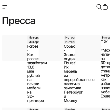
Пресса
История
История
Инте
Т-Ж
Интервью
Интервью
·
Forbes
Cобака.ру
«Мо
·
·
напе
Как
Знакомьтесь,
на
россияне
студия
3D⁠-⁠
заработали
Eburet!
дета
13,6
Их
стан
млн
мебель
метр
рублей
из
как
на
переработанного
рабо
печати
пластика
прои
мебели
захватила
мебе
на
Петербург
Ebure
3D-
и
принтере
Москву
История
Разбор
Инте