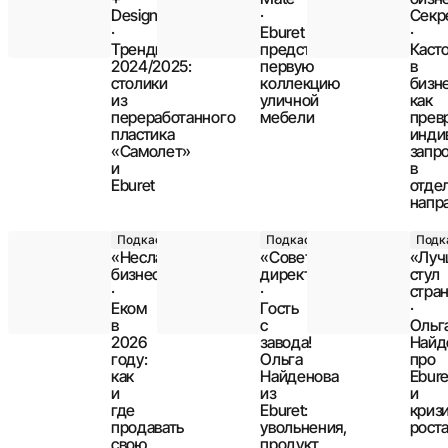
Design
·
Секр
·
Eburet
·
Тренды
представил
Каст
2024/2025:
первую
в
столики
коллекцию
бизн
из
уличной
как
переработанного
мебели
прев
пластика
инди
«Самолет»
запр
и
в
Eburet
отде
напр
Подкаст
Подкаст
Подк
«Несладкий
«Совет
«Луч
бизнес»
директоров»
стул
·
·
стра
Еком
Гость
·
в
с
Ольг
2026
завода!
Найд
году:
Ольга
про
как
Найденова
Ebure
и
из
и
где
Eburet:
криз
продавать
увольнения,
рост
свою
продукт