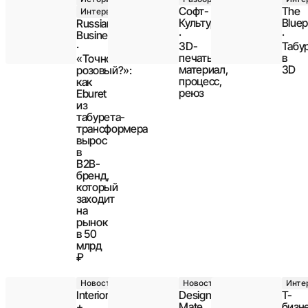
Софт-
The
Интервью
Культура
Bluep
Russian
·
·
Business
3D-
Табу
·
печать:
в
«Точно
материал,
3D
розовый?»:
процесс,
как
реюз
Eburet
из
табурета-
трансформера
вырос
в
B2B-
бренд,
который
заходит
на
рынок
в 50
млрд
₽
Новость
Новость
Инте
Interior
Design
Т-
+
Mate
бизн